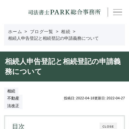
ホーム
ブログ一覧
相続
事務所紹介
相続人申告登記と相続登記の申請義務について
所属司法書士
相続人申告登記と相続登記の申請義
務について
取扱分野
費用
相続
不動産
投稿日: 2022-04-18
更新日: 2022-04-27
法改正
採用情報
目次
アクセス
CLOSE